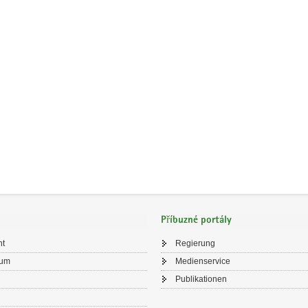
Příbuzné portály
ht
Regierung
sum
Medienservice
Publikationen