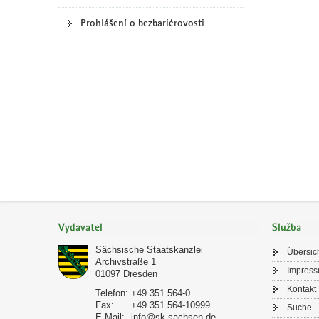
y
Prohlášení o bezbariérovosti
Oblast
zápatí
Vydavatel
Služba
Sächsische Staatskanzlei
Übersic
Archivstraße 1
Impres
01097
Dresden
Kontakt
Telefon:
+49 351 564-0
Fax:
+49 351 564-10999
Suche
E-Mail:
info@sk.sachsen.de