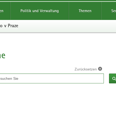
en
Politik und Verwaltung
Themen
Se
o v Praze
he
Zurücksetzen
ff