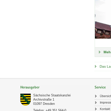
Mehr
Das La
Footer-
Bereich
Herausgeber
Service
Sächsische Staatskanzlei
Übersic
Archivstraße 1
Impres
01097
Dresden
Kontakt
Telefon:
+49 351 564-0