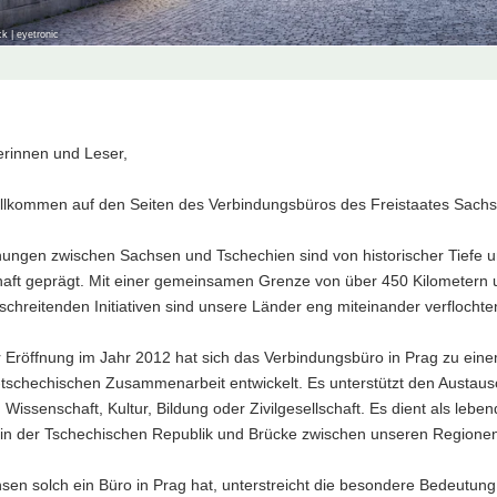
k | eyetronic
t
erinnen und Leser,
willkommen auf den Seiten des Verbindungsbüros des Freistaates Sachs
hungen zwischen Sachsen und Tschechien sind von historischer Tiefe u
haft geprägt. Mit einer gemeinsamen Grenze von über 450 Kilometern 
chreitenden Initiativen sind unsere Länder eng miteinander verflochte
r Eröffnung im Jahr 2012 hat sich das Verbindungsbüro in Prag zu eine
tschechischen Zusammenarbeit entwickelt. Es unterstützt den Austausch
, Wissenschaft, Kultur, Bildung oder Zivilgesellschaft. Es dient als leb
in der Tschechischen Republik und Brücke zwischen unseren Regione
en solch ein Büro in Prag hat, unterstreicht die besondere Bedeutung