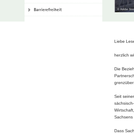
a
Barrierefreiheit
© Adobe Stoc
v
i
g
a
t
Hauptinhal
Liebe Les
i
o
herzlich 
n
Die Bezie
Partnersc
grenzübers
Seit seine
sächsisch-
Wirtschaft
Sachsens 
Dass Sachs