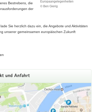
Europaangelegenheiten
eres Bestrebens, die
© Ben Gierig
erausforderungen der
Dr.
Andreas
Handschuh
Chef
de Sie herzlich dazu ein, die Angebote und Aktivitäten
der
tung unserer gemeinsamen europäischen Zukunft
Staatskanzlei
und
Staatssekretär
für
Bundes-
ten
und
Europaangelegenheiten
kt und Anfahrt