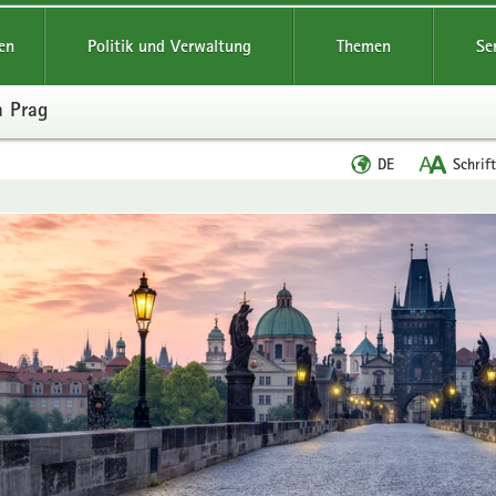
reifende
en
Politik und Verwaltung
Themen
Se
n Prag
Sprache
DE
Schrif
wechseln
en
leinstieg
lthemen